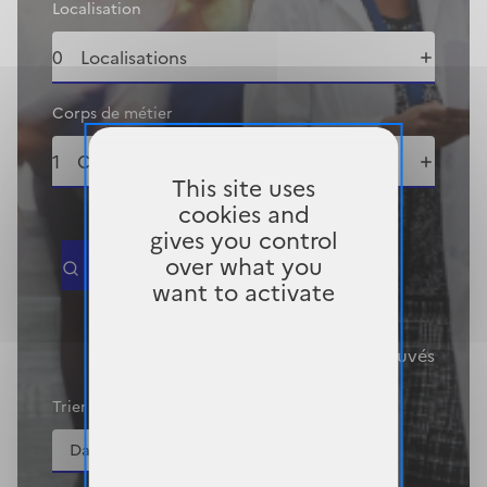
Localisation
0
Localisations
Corps de métier
1
Corps de métier
This site uses
cookies and
gives you control
over what you
Rechercher
want to activate
2
concours trouvés
Trier par