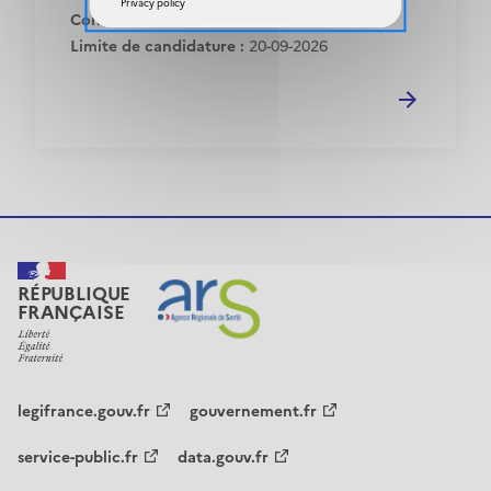
Privacy policy
Concours :
20-10-2026
Limite de candidature :
20-09-2026
RÉPUBLIQUE
FRANÇAISE
legifrance.gouv.fr
gouvernement.fr
service-public.fr
data.gouv.fr