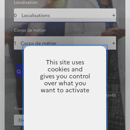
Localisation
0
Localisations
Corps de métier
1
Corps de métier
This site uses
cookies and
Rechercher
gives you control
over what you
want to activate
2
concours trouvés
Trier par