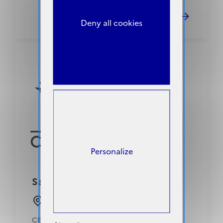
Deny all cookies
Personalize
Sage-femme
Mont-de-Marsan (40)
CENTRE HOSPITALIER INTERCOMMUNAL